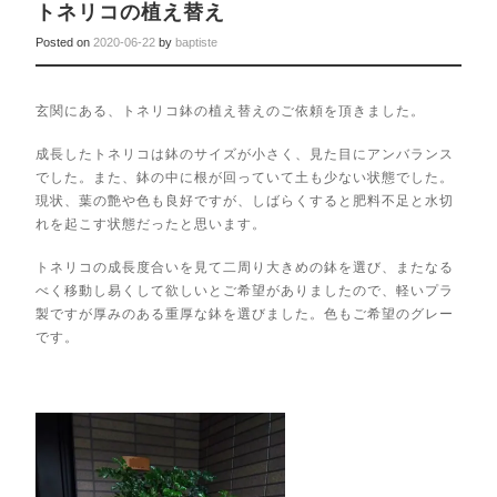
トネリコの植え替え
Posted on
2020-06-22
by
baptiste
玄関にある、トネリコ鉢の植え替えのご依頼を頂きました。
成長したトネリコは鉢のサイズが小さく、見た目にアンバランス
でした。また、鉢の中に根が回っていて土も少ない状態でした。
現状、葉の艶や色も良好ですが、しばらくすると肥料不足と水切
れを起こす状態だったと思います。
トネリコの成長度合いを見て二周り大きめの鉢を選び、またなる
べく移動し易くして欲しいとご希望がありましたので、軽いプラ
製ですが厚みのある重厚な鉢を選びました。色もご希望のグレー
です。