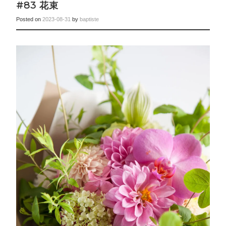
#83 花束
Posted on
2023-08-31
by
baptiste