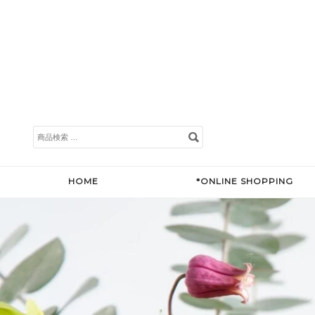
検
索
対
象:
HOME
*ONLINE SHOPPING