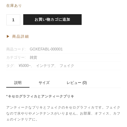
在庫あり
*
お買い物カゴに追加
キ
セ
ロ
▶︎ 商品詳細
グ
ラ
商品コード:
GOXEFABL-000001
フ
カテゴリー:
雑貨
ィ
カ
タグ:
¥5000~
,
インテリア
,
フェイク
と
ア
ン
説明
サイズ
レビュー (0)
テ
ィ
*キセログラフィカとアンティークブリキ
ー
ク
アンティークなブリキとフェイクのキセログラフィカです。フェイク
ブ
なので水やりやメンテナンスがいりません。お部屋、オフィス、カフ
リ
ェのインテリアに。
キ