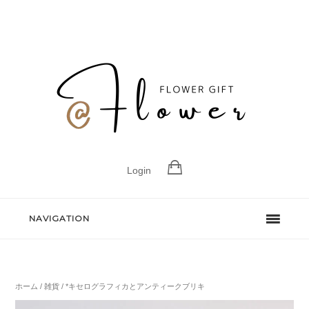
Login
NAVIGATION
ホーム
/
雑貨
/ *キセログラフィカとアンティークブリキ