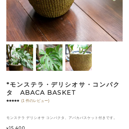
*モンステラ・デリシオサ・コンパク
タ ABACA BASKET
(
1
件のレビュー)
1
件の利用者
評価に基づ
く5段階評
価のうち、
5.00
点
モンステラ デリシオサ コンパクタ、アバカバスケット付きです。
15,400
¥