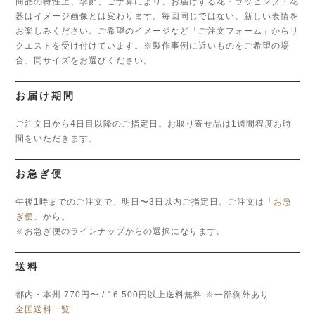
商品の特性上、季節、ご予算により、お届けする花・ラッピング・花
器はイメージ画像とは変わります。毎回同じではない、新しい表情を
お楽しみください。ご希望のイメージなど「ご注文フォーム」からリ
クエストを受け付けています。※製作事例に近いものをご希望の場
合、同サイズをお選びください。
お届け期間
ご注文日から4日目以降のご指定日。お取り寄せ品は1週間程度お時
間をいただきます。
お急ぎ便
午後1時までのご注文で、明日〜3日以内ご指定日。ご注文は「
お急
ぎ便
」から。
※お急ぎ便のラインナップからの選択になります。
送料
都内・本州 770円〜 / 16,500円以上送料無料 ※一部例外あり
全国送料一覧