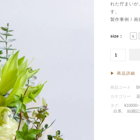
れた佇まいが
す。
製作事例 / 画
size：
L
*
フ
ロ
ス
▶︎ 商品詳細
テ
ィ：
商品コード:
B
花
カテゴリー:
束
個
タグ:
¥10000~
白系
,
結婚記