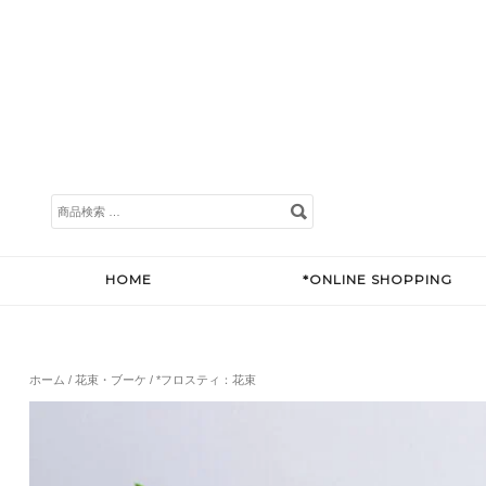
検
索
対
象:
HOME
*ONLINE SHOPPING
ホーム
/
花束・ブーケ
/ *フロスティ：花束