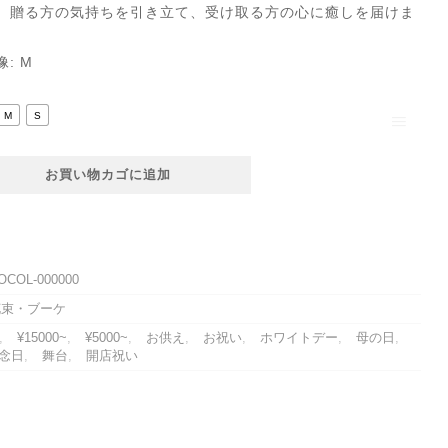
、贈る方の気持ちを引き立て、受け取る方の心に癒しを届けま
像: M
M
S
お買い物カゴに追加
OCOL-000000
花束・ブーケ
,
¥15000~
,
¥5000~
,
お供え
,
お祝い
,
ホワイトデー
,
母の日
,
念日
,
舞台
,
開店祝い