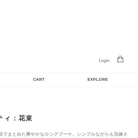
Login
CART
EXPLORE
ティ：花束
花でまとめた爽やかなロングブーケ。シンプルながらも洗練さ