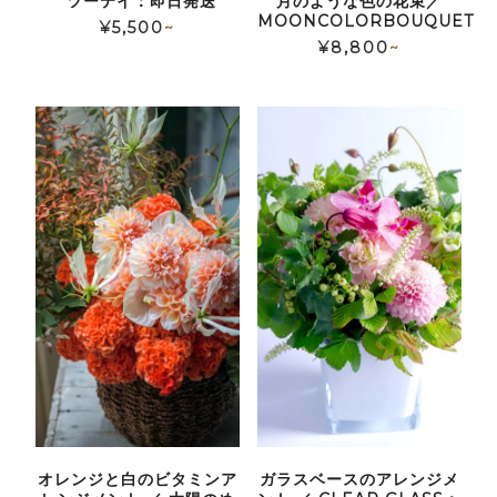
*ツーテイ：即日発送
月のような色の花束／
MOONCOLORBOUQUET
¥
5,500
~
¥
8,800
~
オレンジと白のビタミンア
ガラスベースのアレンジメ