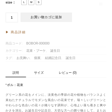
size：
L
M
S
*
お買い物カゴに追加
ボ
ル：
花
▶︎ 商品詳細
束
個
商品コード:
BOBOR-000000
カテゴリー:
花束・ブーケ
,
誕生日
タグ:
お見舞い
,
個展
,
結婚記念日
,
誕生日
説明
サイズ
レビュー (0)
*ボル：花束
グリーン系の花をメインに、淡黄色の季節の花や植物をバランスよく
束ねたナチュラルでモダンな風合いの花束です。瑞々しいグリーンと
やわらかな色合いの花々が織りなす調和が、心地よい落ち着きと爽や
かさを演出。お誕生日や記念日、大切な方への贈り物として、またお