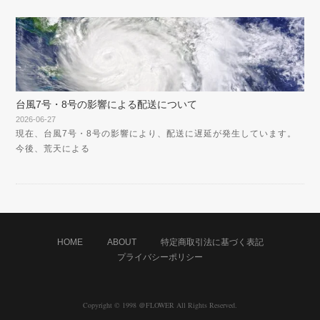
台風7号・8号の影響による配送について
2026-06-27
現在、台風7号・8号の影響により、配送に遅延が発生しています。
今後、荒天による
HOME
ABOUT
特定商取引法に基づく表記
プライバシーポリシー
Copyright © 1998 ＠FLOWER All Rights Reserved.