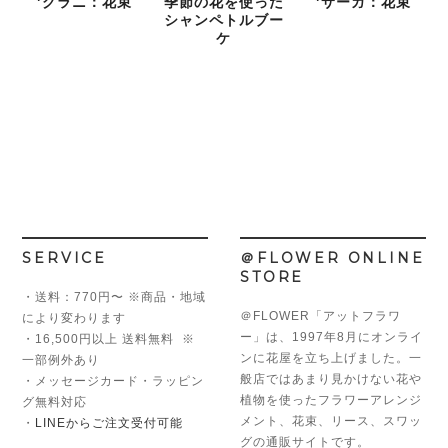
*グラニ：花束
季節の花を使った
*サーガ：花束
シャンペトルブー
ケ
SERVICE
＠FLOWER ONLINE
STORE
・送料：770円〜 ※商品・地域
＠FLOWER「アットフラワ
により変わります
ー」は、1997年8月にオンライ
・16,500円以上 送料無料 ※
ンに花屋を立ち上げました。一
一部例外あり
般店ではあまり見かけない花や
・メッセージカード・ラッピン
植物を使ったフラワーアレンジ
グ無料対応
メント、花束、リース、スワッ
・
LINEからご注文受付可能
グの通販サイトです。