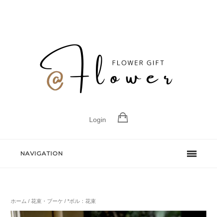
Login
NAVIGATION
ホーム
/
花束・ブーケ
/ *ボル：花束