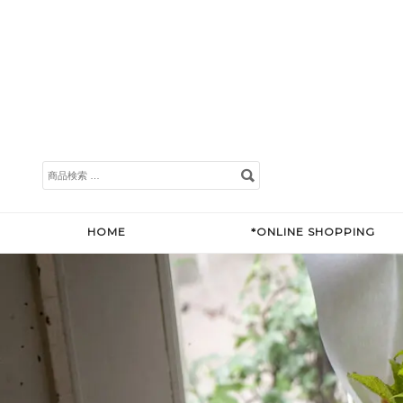
検
索
対
象:
HOME
*ONLINE SHOPPING