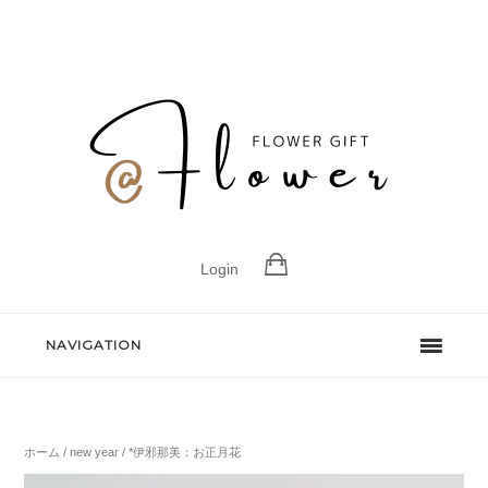
Login
NAVIGATION
ホーム
/
new year
/ *伊邪那美：お正月花