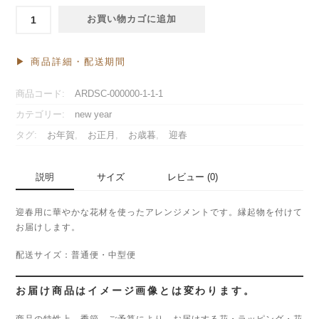
*
お買い物カゴに追加
伊
邪
那
▶ 商品詳細・配送期間
美：
お
商品コード:
ARDSC-000000-1-1-1
正
カテゴリー:
new year
月
花
タグ:
お年賀
,
お正月
,
お歳暮
,
迎春
個
説明
サイズ
レビュー (0)
迎春用に華やかな花材を使ったアレンジメントです。縁起物を付けて
お届けします。
配送サイズ：普通便・中型便
お届け商品はイメージ画像とは変わります。
商品の特性上、季節、ご予算により、お届けする花・ラッピング・花